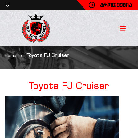
ᲞᲠᲝᲓᲣᲥᲪᲘᲐ
/
Toyota FJ Cruiser
Home
Toyota
FJ Cruiser