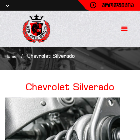
ᲞᲠᲝᲓᲣᲥᲪᲘᲐ
/
Chevrolet Silverado
Home
Chevrolet
Silverado