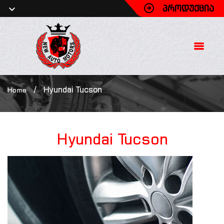
ᲞᲠᲝᲓᲣᲥᲪᲘᲐ
/
Hyundai Tucson
Home
Hyundai
Tucson