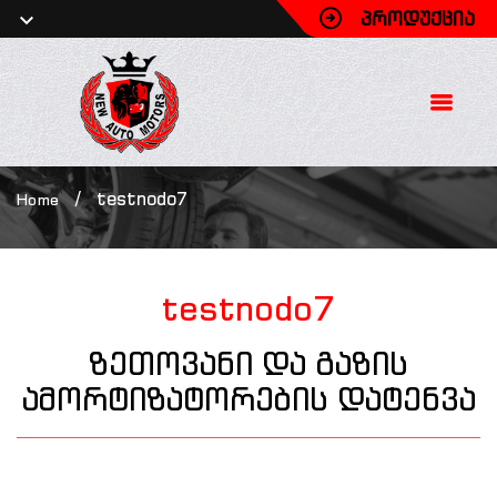
ᲞᲠᲝᲓᲣᲥᲪᲘᲐ
/
testnodo7
Home
testnodo7
ზეთოვანი და გაზის
ამორტიზატორების დატენვა