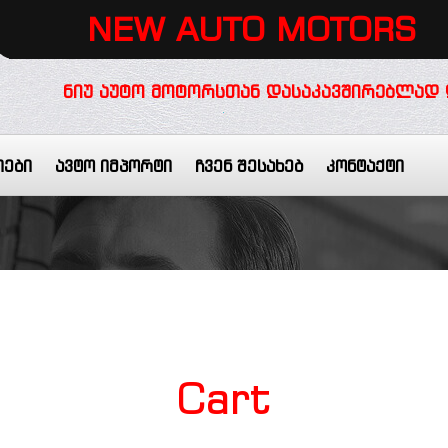
NEW AUTO MOTORS
ᲜᲘᲣ ᲐᲣᲢᲝ ᲛᲝᲢᲝᲠᲡᲗᲐᲜ ᲓᲐᲡᲐᲙᲐᲕᲨᲘᲠᲔᲑᲚᲐᲓ 
იები
ავტო იმპორტი
ჩვენ შესახებ
კონტაქტი
Cart