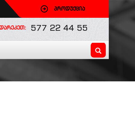
ᲞᲠᲝᲓᲣᲥᲪᲘᲐ
577 22 44 55
ᲓᲐᲠᲔᲙᲔᲗ: