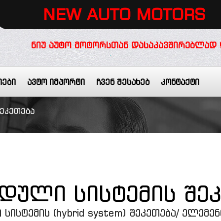
NEW AUTO MOTORS
ᲜᲘᲣ ᲐᲣᲢᲝ ᲛᲝᲢᲝᲠᲡᲗᲐᲜ ᲓᲐᲡᲐᲙᲐᲕᲨᲘᲠᲔᲑᲚᲐᲓ 
იები
ავტო იმპორტი
ჩვენ შესახებ
კონტაქტი
შეკეთება
დული სისტემის შე
სისტემის (hybrid system) შეკეთება/ ელემე