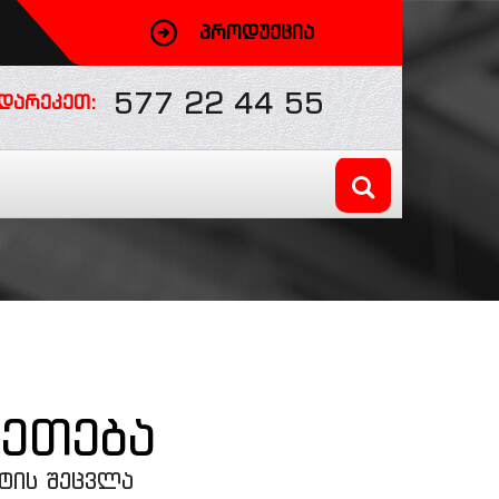
ᲞᲠᲝᲓᲣᲥᲪᲘᲐ
577 22 44 55
ᲓᲐᲠᲔᲙᲔᲗ:
კეთება
ნტის შეცვლა