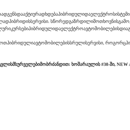
ადგენსდააქტიურადხდებაჰიბრიდულიდაელექტროსისტემის
ადჰიბრიდისსერვისი. სწორედგაზრდილიმოთხოვნისგამო, 
ალურიკურსებიჰიბრიდულიდაელექტროავტომობილებისდიაგნ
ზოთჰიბრიდულიავტომობილებისსრულისერვისი, როგორცჰი
ცვლისმსურველებიმობრძანდით: ხოშარაულის #30-ში, NE