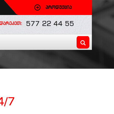
ᲞᲠᲝᲓᲣᲥᲪᲘᲐ
577 22 44 55
ᲓᲐᲠᲔᲙᲔᲗ:
4/7