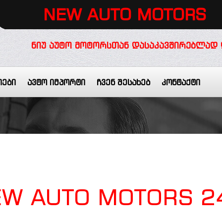
NEW AUTO MOTORS
ᲜᲘᲣ ᲐᲣᲢᲝ ᲛᲝᲢᲝᲠᲡᲗᲐᲜ ᲓᲐᲡᲐᲙᲐᲕᲨᲘᲠᲔᲑᲚᲐᲓ 
იები
ავტო იმპორტი
ჩვენ შესახებ
კონტაქტი
EW
AUTO MOTORS 2