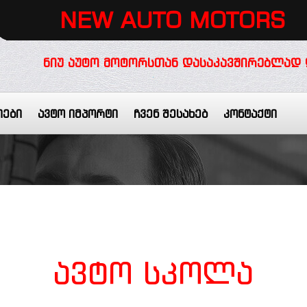
NEW AUTO MOTORS
ᲜᲘᲣ ᲐᲣᲢᲝ ᲛᲝᲢᲝᲠᲡᲗᲐᲜ ᲓᲐᲡᲐᲙᲐᲕᲨᲘᲠᲔᲑᲚᲐᲓ 
იები
ავტო იმპორტი
ჩვენ შესახებ
კონტაქტი
ავტო
სკოლა