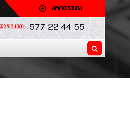
ᲞᲠᲝᲓᲣᲥᲪᲘᲐ
577 22 44 55
ᲓᲐᲠᲔᲙᲔᲗ: