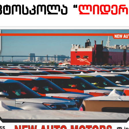
ვტოსკოლა “
ლიდერ